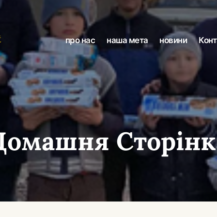
про нас
наша мета
новини
Конт
Домашня Сторінк