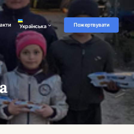
акти
Пожертвувати
Українська
а