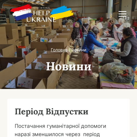
Перейти
до
вмісту
Головна
/
новини
Новини
Період Відпустки
Постачання гуманітарної допомоги
наразі зменшилося через період